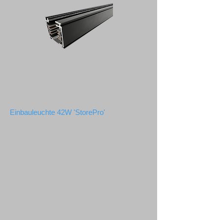
Einbauleuchte 42W 'StorePro'