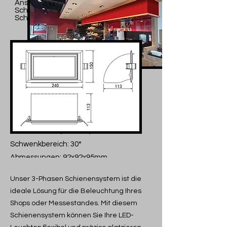
Anschlussspannung: 230V
Schutzart: IP20
Schutzklasse: II
Einbauleuchte
'Move'
Gehäusematerial: Aluminium
Einsatz: MR16 (Ø50mm)
Schwenkbereich: 30°
Abmessungen: 92x92x95mm
Einbauöffnung: 82mm
Unser 3-Phasen Schienensystem ist die
Schutzklasse: III
ideale Lösung für die Beleuchtung Ihres
Schutzart: IP20
Shops oder Messestandes. Mit diesem
Schienensystem können Sie Ihre LED-