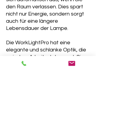
den Raum verlassen. Dies spart
nicht nur Energie, sondern sorgt
auch für eine längere
Lebensdauer der Lampe.
Die WorkLightPro hat eine
elegante und schlanke Optik, die
zu jedem Arbeitsplatz passt. Sie
ist aus hochwertigen Materialien
gefertigt, die für eine lange
Lebensdauer sorgen. Das
Leuchtmittel ist energieeffizient
und langlebig, sodass Sie sich
keine Gedanken über den
Austausch machen müssen.
Technische Daten