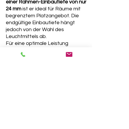
einer Rahmen-Einbautiefe von nur
24 mm
ist er ideal für Räume mit
begrenztem Platzangebot. Die
endgültige Einbautiefe hängt
jedoch von der Wahl des
Leuchtmittels ab.
Für eine optimale Leistung
empfehlen wir die Verwendung
von Leuchtmitteln, die direkt an
230V
angeschlossen werden
können. Dies gewährleistet
maximale Effizienz und eine lange
Lebensdauer Ihrer Beleuchtung.
Egal, ob für private oder
gewerbliche Räume – unser
Einbaurahmen bietet eine stilvolle
und zuverlässige Lösung für all
Ihre Beleuchtungsanforderungen.