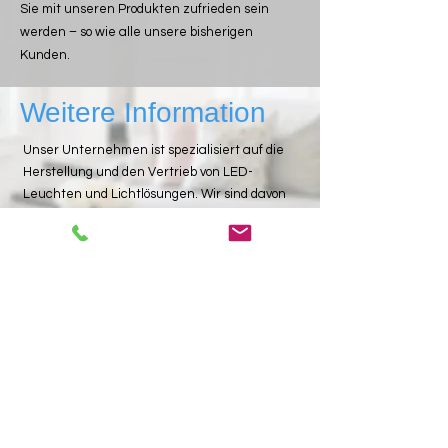
Sie mit unseren Produkten zufrieden sein
werden – so wie alle unsere bisherigen
Kunden.
Weitere Information
Unser Unternehmen ist spezialisiert auf die
Herstellung und den Vertrieb von LED-
Leuchten und Lichtlösungen. Wir sind davon
überzeugt, dass unsere Produkte die perfekte
Wahl für jeden sind, der eine
energieeffiziente und moderne
Beleuchtungslösung sucht. Unsere LED-
Leuchten sind nicht nur umweltfreundlich,
sondern auch langlebig und kosteneffektiv.
Wir sind stolz darauf, unseren Kunden
qualitativ hochwertige Produkte zu einem
erschwinglichen Preis anzubieten.