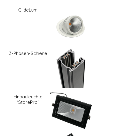
GlideLum
3-Phasen-Schiene
Einbauleuchte
'StorePro'